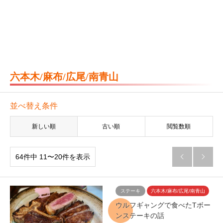
六本木/麻布/広尾/南青山
並べ替え条件
新しい順
古い順
閲覧数順
64件中 11〜20件を表示


ステーキ
六本木/麻布/広尾/南青山
ウルフギャングで食べたTボー
ンステーキの話