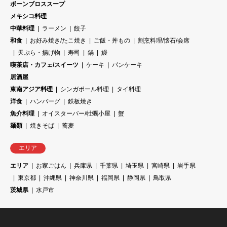
ボーンブロススープ
メキシコ料理
中華料理
ラーメン
餃子
和食
お好み焼き/たこ焼き
ご飯・丼もの
割烹料理/懐石/会席
天ぷら・揚げ物
寿司
鍋
鰻
喫茶店・カフェ/スイーツ
ケーキ
パンケーキ
居酒屋
東南アジア料理
シンガポール料理
タイ料理
洋食
ハンバーグ
鉄板焼き
魚介料理
オイスターバー/牡蠣小屋
蟹
麺類
焼きそば
蕎麦
エリア
エリア
お家ごはん
兵庫県
千葉県
埼玉県
宮崎県
岩手県
東京都
沖縄県
神奈川県
福岡県
静岡県
鳥取県
茨城県
水戸市