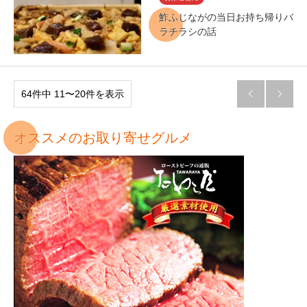
鮓ふじながの当日お持ち帰りバ
ラチラシの話
64件中 11〜20件を表示


オススメのお取り寄せグルメ