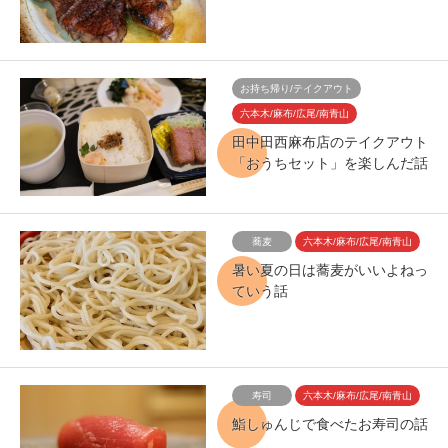
お持ち帰り/テイクアウト
六本木/麻布/広尾/南青山
田中田西麻布店のテイクアウト
「おうちセット」を楽しんだ話
蕎麦
六本木/麻布/広尾/南青山
暑い夏の日は蕎麦がいいよねっ
ていう話
寿司
六本木/麻布/広尾/南青山
鮨しゅんじで食べたお寿司の話