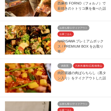
西麻布 FORNO（フォルノ）で
薪焼きのトトリコ豚を食べた話
お持ち帰り/テイクアウト
お家ごはん
NARISAWA プレミアムボック
ス / PREMIUM BOX をお取り
寄…
肉割烹
六本木/麻布/広尾/南青山
肉匠堀越の肉ばらちらし（黒タ
ン入り）をテイクアウトした話
お持ち帰り/テイクアウト
お家ごはん