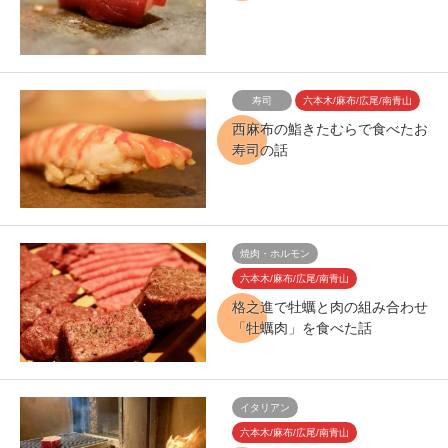
寿司
六本木/麻布/広尾/南青山
西麻布の鮨きたむらで食べたお
寿司の話
焼肉・ホルモン
六本木/麻布/広尾/南青山
格之進で牡蠣と肉の組み合わせ
「牡蠣肉」を食べた話
イタリアン
六本木/麻布/広尾/南青山