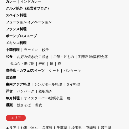
カレー
インドカレー
グルメ以外（経営者ブログ）
スペイン料理
フュージョン/イノベーション
フランス料理
ボーンブロススープ
メキシコ料理
中華料理
ラーメン
餃子
和食
お好み焼き/たこ焼き
ご飯・丼もの
割烹料理/懐石/会席
天ぷら・揚げ物
寿司
鍋
鰻
喫茶店・カフェ/スイーツ
ケーキ
パンケーキ
居酒屋
東南アジア料理
シンガポール料理
タイ料理
洋食
ハンバーグ
鉄板焼き
魚介料理
オイスターバー/牡蠣小屋
蟹
麺類
焼きそば
蕎麦
エリア
エリア
お家ごはん
兵庫県
千葉県
埼玉県
宮崎県
岩手県