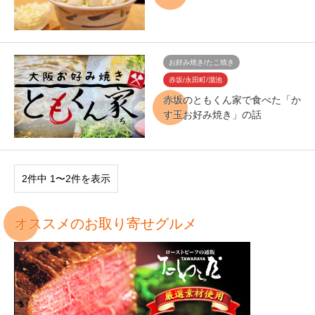
お好み焼き/たこ焼き
赤坂/永田町/溜池
赤坂のともくん家で食べた「か
す玉お好み焼き」の話
2件中 1〜2件を表示
オススメのお取り寄せグルメ