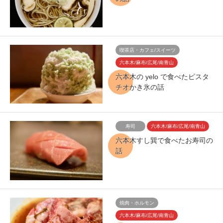
喫茶店・カフェ/スイーツ
六本木/麻布/広尾/南青山
六本木の yelo で食べたピスタ
チオかき氷の話
寿司
六本木/麻布/広尾/南青山
六本木すし巽で食べたお寿司の
話
焼肉・ホルモン
六本木/麻布/広尾/南青山