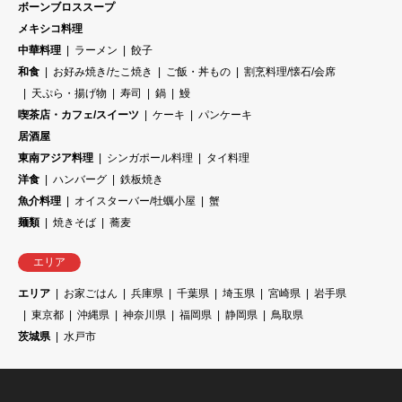
ボーンブロススープ
メキシコ料理
中華料理
ラーメン
餃子
和食
お好み焼き/たこ焼き
ご飯・丼もの
割烹料理/懐石/会席
天ぷら・揚げ物
寿司
鍋
鰻
喫茶店・カフェ/スイーツ
ケーキ
パンケーキ
居酒屋
東南アジア料理
シンガポール料理
タイ料理
洋食
ハンバーグ
鉄板焼き
魚介料理
オイスターバー/牡蠣小屋
蟹
麺類
焼きそば
蕎麦
エリア
エリア
お家ごはん
兵庫県
千葉県
埼玉県
宮崎県
岩手県
東京都
沖縄県
神奈川県
福岡県
静岡県
鳥取県
茨城県
水戸市