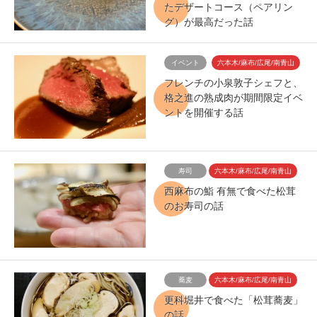
たデザートコース（ペアリン
グ）が最高だった話
イベント
六本木/麻布/広尾/南青山
フレンチの小泉敦子シェフと、
格之進の熟成肉が期間限定イベ
ントを開催する話
寿司
六本木/麻布/広尾/南青山
西麻布の鮨 有無で食べた松茸
のお寿司の話
蕎麦
六本木/麻布/広尾/南青山
更科堀井で食べた「松茸蕎麦」
の話