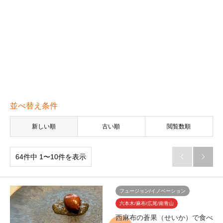
並べ替え条件
新しい順
古い順
閲覧数順
64件中 1〜10件を表示


フュージョン/イノベーション
六本木/麻布/広尾/南青山
西麻布の蒼果（せいか）で食べ