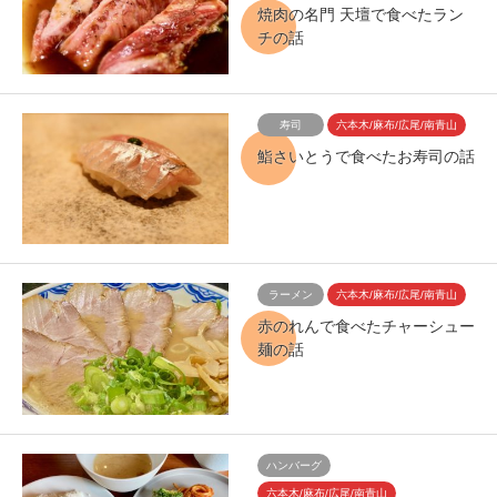
焼肉の名門 天壇で食べたラン
チの話
寿司
六本木/麻布/広尾/南青山
鮨さいとうで食べたお寿司の話
ラーメン
六本木/麻布/広尾/南青山
赤のれんで食べたチャーシュー
麺の話
ハンバーグ
六本木/麻布/広尾/南青山