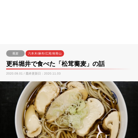
蕎麦
六本木/麻布/広尾/南青山
更科堀井で食べた「松茸蕎麦」の話
2020.09.01 / 最終更新日：2020.11.03