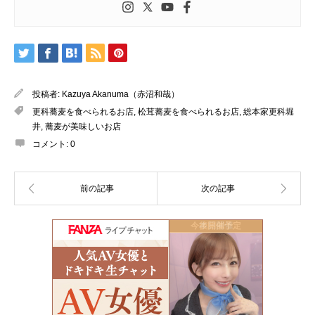
投稿者:
Kazuya Akanuma（赤沼和哉）
更科蕎麦を食べられるお店
,
松茸蕎麦を食べられるお店
,
総本家更科堀
井
,
蕎麦が美味しいお店
コメント:
0