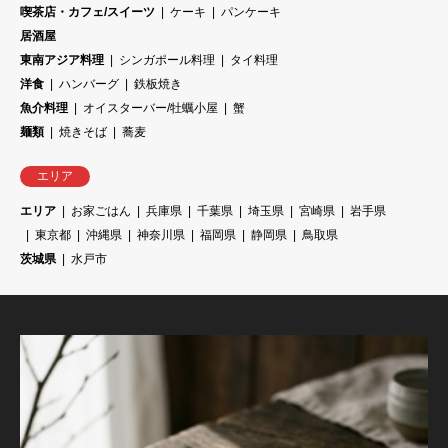
喫茶店・カフェ/スイーツ
ケーキ
パンケーキ
居酒屋
東南アジア料理
シンガポール料理
タイ料理
洋食
ハンバーグ
鉄板焼き
魚介料理
オイスターバー/牡蠣小屋
蟹
麺類
焼きそば
蕎麦
エリア
エリア
お家ごはん
兵庫県
千葉県
埼玉県
宮崎県
岩手県
東京都
沖縄県
神奈川県
福岡県
静岡県
鳥取県
茨城県
水戸市