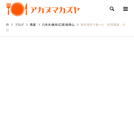
検索
ブログ
蕎麦
六本木/麻布/広尾/南青山
更科堀井で食べた「松茸蕎麦」の
話