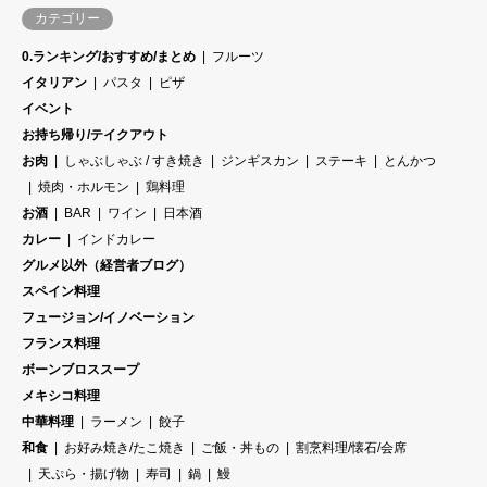
カテゴリー
0.ランキング/おすすめ/まとめ
フルーツ
イタリアン
パスタ
ピザ
イベント
お持ち帰り/テイクアウト
お肉
しゃぶしゃぶ / すき焼き
ジンギスカン
ステーキ
とんかつ
焼肉・ホルモン
鶏料理
お酒
BAR
ワイン
日本酒
カレー
インドカレー
グルメ以外（経営者ブログ）
スペイン料理
フュージョン/イノベーション
フランス料理
ボーンブロススープ
メキシコ料理
中華料理
ラーメン
餃子
和食
お好み焼き/たこ焼き
ご飯・丼もの
割烹料理/懐石/会席
天ぷら・揚げ物
寿司
鍋
鰻