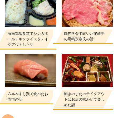
海南鶏飯食堂でシンガポ
肉肉学会で聞いた尾崎牛
ールチキンライスをテイ
の尾崎宗春氏の話
クアウトした話
六本木すし巽で食べたお
鮨きのしたのテイクアウ
寿司の話
トはお店の味わいで楽し
めた話