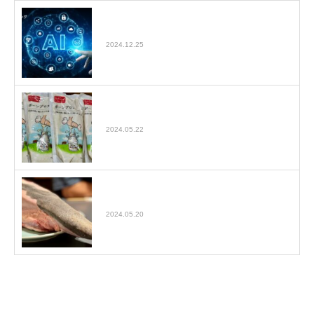
AIライティングで生成された文章のコピペ
でSEO効果があるのか
2024.12.25
【ボーンブロスダイエットまとめ】ボーン
ブロススープを毎日飲んで1…
2024.05.22
水戸にある焼肉 翔苑（しょうえん）で黒
タン１本食べた話
2024.05.20