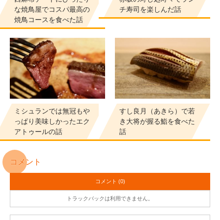
な焼鳥屋でコスパ最高の
チ寿司を楽しんだ話
焼鳥コースを食べた話
ミシュランでは無冠もや
すし良月（あきら）で若
っぱり美味しかったエク
き大将が握る鮨を食べた
アトゥールの話
話
コメント
コメント (0)
トラックバックは利用できません。