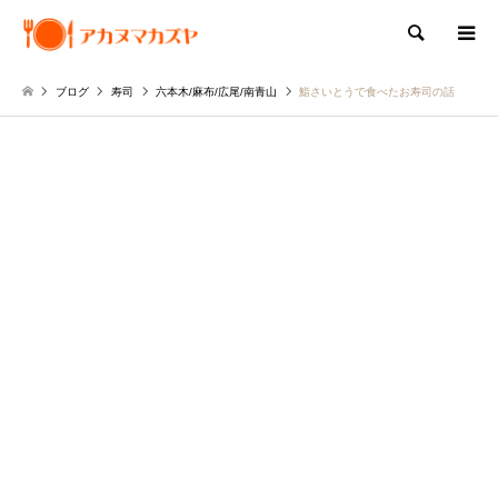
検索
ブログ
寿司
六本木/麻布/広尾/南青山
鮨さいとうで食べたお寿司の話