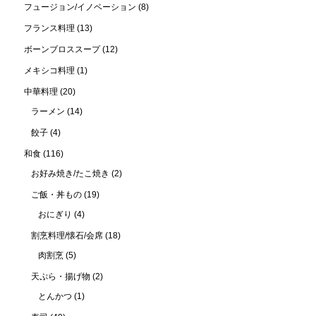
フュージョン/イノベーション
(8)
フランス料理
(13)
ボーンブロススープ
(12)
メキシコ料理
(1)
中華料理
(20)
ラーメン
(14)
餃子
(4)
和食
(116)
お好み焼き/たこ焼き
(2)
ご飯・丼もの
(19)
おにぎり
(4)
割烹料理/懐石/会席
(18)
肉割烹
(5)
天ぷら・揚げ物
(2)
とんかつ
(1)