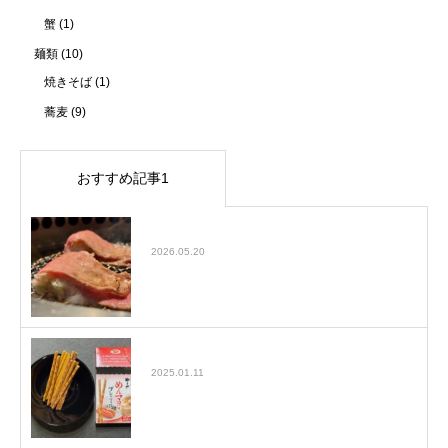
蟹
(1)
麺類
(10)
焼きそば
(1)
蕎麦
(9)
おすすめ記事1
大塚でおすすめの焼肉屋をご紹介！Jan
2026.05.20
ヤマヤのめんマヨ味プレッツェル
2025.01.11