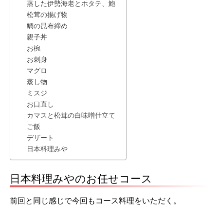
蒸した伊勢海老とホタテ、鮑
松茸の揚げ物
鯛の昆布締め
親子丼
お椀
お刺身
マグロ
蒸し物
ミスジ
お口直し
カマスと松茸の白味噌仕立て
ご飯
デザート
日本料理みや
日本料理みやのお任せコース
前回と同じ感じで今回もコース料理をいただく。