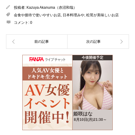
投稿者:
Kazuya Akanuma（赤沼和哉）
会食や接待で使いやすいお店
,
日本料理みや
,
松茸が美味しいお店
コメント:
0