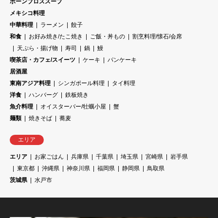
ボーンブロススープ
メキシコ料理
中華料理
ラーメン
餃子
和食
お好み焼き/たこ焼き
ご飯・丼もの
割烹料理/懐石/会席
天ぷら・揚げ物
寿司
鍋
鰻
喫茶店・カフェ/スイーツ
ケーキ
パンケーキ
居酒屋
東南アジア料理
シンガポール料理
タイ料理
洋食
ハンバーグ
鉄板焼き
魚介料理
オイスターバー/牡蠣小屋
蟹
麺類
焼きそば
蕎麦
エリア
エリア
お家ごはん
兵庫県
千葉県
埼玉県
宮崎県
岩手県
東京都
沖縄県
神奈川県
福岡県
静岡県
鳥取県
茨城県
水戸市