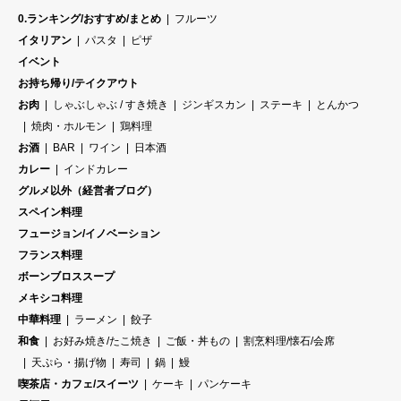
0.ランキング/おすすめ/まとめ
フルーツ
イタリアン
パスタ
ピザ
イベント
お持ち帰り/テイクアウト
お肉
しゃぶしゃぶ / すき焼き
ジンギスカン
ステーキ
とんかつ
焼肉・ホルモン
鶏料理
お酒
BAR
ワイン
日本酒
カレー
インドカレー
グルメ以外（経営者ブログ）
スペイン料理
フュージョン/イノベーション
フランス料理
ボーンブロススープ
メキシコ料理
中華料理
ラーメン
餃子
和食
お好み焼き/たこ焼き
ご飯・丼もの
割烹料理/懐石/会席
天ぷら・揚げ物
寿司
鍋
鰻
喫茶店・カフェ/スイーツ
ケーキ
パンケーキ