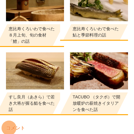
恵比寿くろいわで食べた
恵比寿くろいわで食べた
８月上旬、旬の食材
鮎と季節料理の話
「鱧」の話
すし良月（あきら）で若
TACUBO （タクボ）で開
き大将が握る鮨を食べた
放暖炉の薪焼きイタリア
話
ンを食べた話
コメント