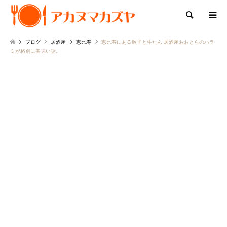
検索
ブログ
居酒屋
恵比寿
恵比寿にある餃子と牛たん 居酒屋おおとらのハラ
ミが格別に美味い話。