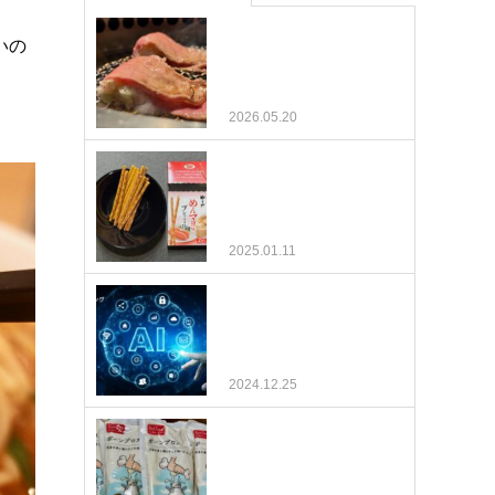
大塚でおすすめの焼肉屋
いの
をご紹介！Jan
2026.05.20
ヤマヤのめんマヨ味プレ
ッツェル
2025.01.11
AIライティングで生成さ
れた文章のコピペでSEO
効果があるのか
2024.12.25
【ボーンブロスダイエッ
トまとめ】ボーンブロス
スープを毎日飲んで1…