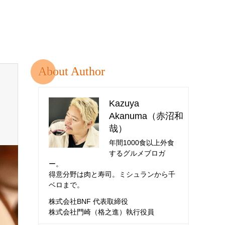
About Author
Kazuya
Akanuma（赤沼和
哉）
年間1000食以上外食
するグルメブロガ
ー。
得意分野は肉と寿司。ミシュランから千
ベロまで。
株式会社BNF 代表取締役
株式会社門崎（格之進）執行役員