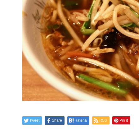
Tweet
Share
Hatena
RSS
Pin it