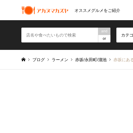
オススメグルメをご紹介
and
カテ
or
ブログ
ラーメン
赤坂/永田町/溜池
赤坂にあ