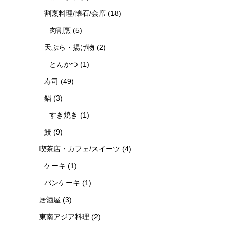
割烹料理/懐石/会席
(18)
肉割烹
(5)
天ぷら・揚げ物
(2)
とんかつ
(1)
寿司
(49)
鍋
(3)
すき焼き
(1)
鰻
(9)
喫茶店・カフェ/スイーツ
(4)
ケーキ
(1)
パンケーキ
(1)
居酒屋
(3)
東南アジア料理
(2)