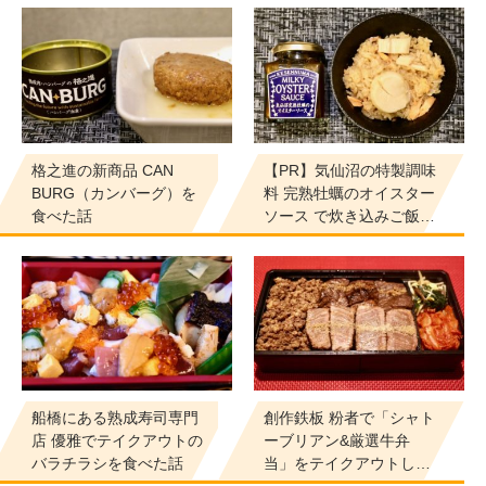
格之進の新商品 CAN
【PR】気仙沼の特製調味
BURG（カンバーグ）を
料 完熟牡蠣のオイスター
食べた話
ソース で炊き込みご飯…
船橋にある熟成寿司専門
創作鉄板 粉者で「シャト
店 優雅でテイクアウトの
ーブリアン&厳選牛弁
バラチラシを食べた話
当」をテイクアウトし…