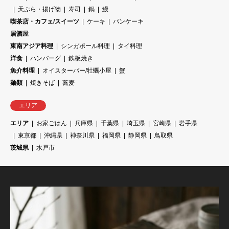
天ぷら・揚げ物
寿司
鍋
鰻
喫茶店・カフェ/スイーツ
ケーキ
パンケーキ
居酒屋
東南アジア料理
シンガポール料理
タイ料理
洋食
ハンバーグ
鉄板焼き
魚介料理
オイスターバー/牡蠣小屋
蟹
麺類
焼きそば
蕎麦
エリア
エリア
お家ごはん
兵庫県
千葉県
埼玉県
宮崎県
岩手県
東京都
沖縄県
神奈川県
福岡県
静岡県
鳥取県
茨城県
水戸市