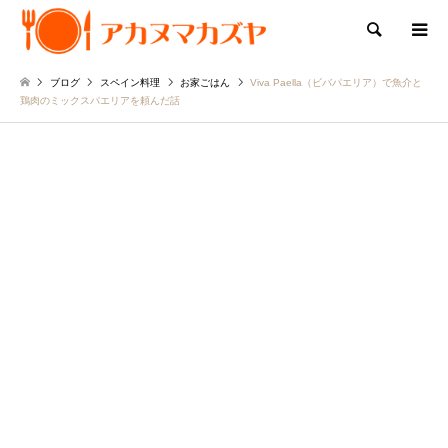
検索
ブログ
スペイン料理
お家ごはん
Viva Paella（ビバパエリア）で魚介と
鶏肉のミックスパエリアを頼んだ話