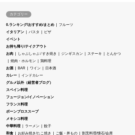
カテゴリー
0.ランキング/おすすめ/まとめ
フルーツ
イタリアン
パスタ
ピザ
イベント
お持ち帰り/テイクアウト
お肉
しゃぶしゃぶ / すき焼き
ジンギスカン
ステーキ
とんかつ
焼肉・ホルモン
鶏料理
お酒
BAR
ワイン
日本酒
カレー
インドカレー
グルメ以外（経営者ブログ）
スペイン料理
フュージョン/イノベーション
フランス料理
ボーンブロススープ
メキシコ料理
中華料理
ラーメン
餃子
和食
お好み焼き/たこ焼き
ご飯・丼もの
割烹料理/懐石/会席