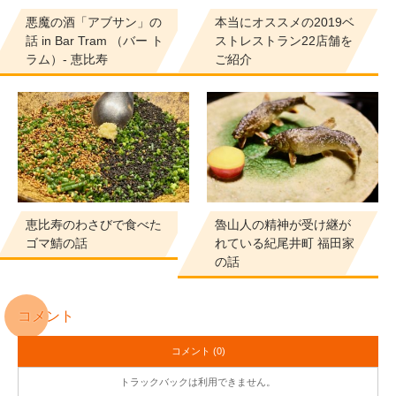
悪魔の酒「アブサン」の
本当にオススメの2019ベ
話 in Bar Tram （バー ト
ストレストラン22店舗を
ラム）- 恵比寿
ご紹介
恵比寿のわさびで食べた
魯山人の精神が受け継が
ゴマ鯖の話
れている紀尾井町 福田家
の話
コメント
コメント (0)
トラックバックは利用できません。