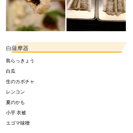
白薩摩器
島らっきょう
白瓜
生のカボチャ
レンコン
夏のかも
小芋 衣被
エゴマ味噌