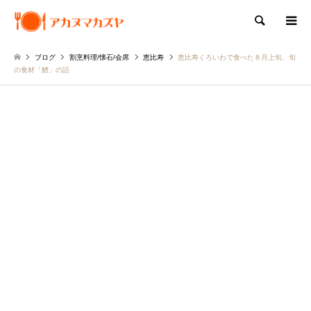
検索
ブログ
割烹料理/懐石/会席
恵比寿
恵比寿くろいわで食べた８月上旬、旬
の食材「鱧」の話