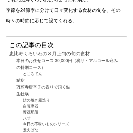
季節を24節季に分けて日々変化する食材の旬を、その
時々の時節に応じて設てくれる。
この記事の目次
恵比寿くろいわの８月上旬の旬の食材
本日のお任せコース 30,000円（税サ・アルコール込み
の特別コース）
ところてん
鯖鮨
万願寺唐辛子の香りで頂く鮎
生牡蠣
鱧の焼き霜造り
白薩摩器
賀茂那須
八寸
今日の不味いものシリーズ
煮えばな