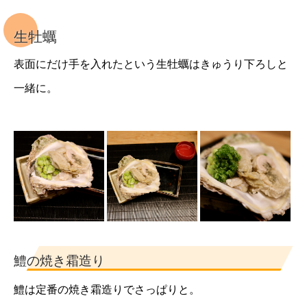
生牡蠣
表面にだけ手を入れたという生牡蠣はきゅうり下ろしと
一緒に。
鱧の焼き霜造り
鱧は定番の焼き霜造りでさっぱりと。