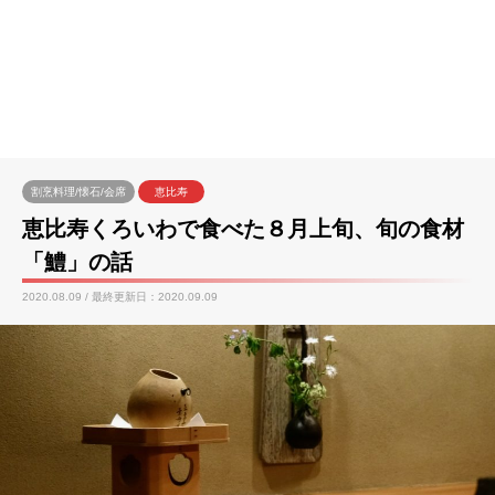
割烹料理/懐石/会席
恵比寿
恵比寿くろいわで食べた８月上旬、旬の食材
「鱧」の話
2020.08.09 / 最終更新日：2020.09.09