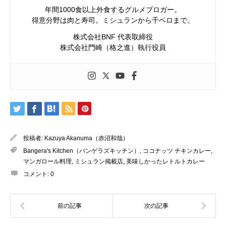
年間1000食以上外食するグルメブロガー。
得意分野は肉と寿司。ミシュランから千ベロまで。
株式会社BNF 代表取締役
株式会社門崎（格之進）執行役員
投稿者:
Kazuya Akanuma（赤沼和哉）
Bangera's Kitchen（バンゲラズキッチン）
,
ココナッツ チキンカレー
,
マンガロール料理
,
ミシュラン掲載店
,
美味しかったレトルトカレー
コメント:
0