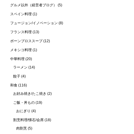
グルメ以外（経営者ブログ）
(5)
スペイン料理
(1)
フュージョン/イノベーション
(8)
フランス料理
(13)
ボーンブロススープ
(12)
メキシコ料理
(1)
中華料理
(20)
ラーメン
(14)
餃子
(4)
和食
(116)
お好み焼き/たこ焼き
(2)
ご飯・丼もの
(19)
おにぎり
(4)
割烹料理/懐石/会席
(18)
肉割烹
(5)