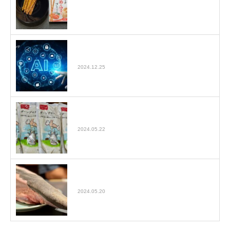
AIライティングで生成された文章のコピペ
でSEO効果があるのか
2024.12.25
【ボーンブロスダイエットまとめ】ボーン
ブロススープを毎日飲んで1…
2024.05.22
水戸にある焼肉 翔苑（しょうえん）で黒
タン１本食べた話
2024.05.20