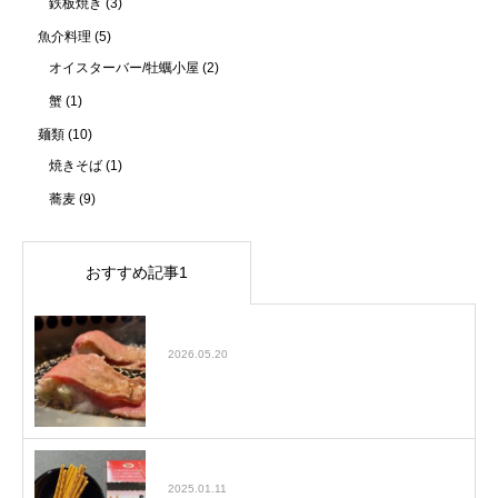
鉄板焼き
(3)
魚介料理
(5)
オイスターバー/牡蠣小屋
(2)
蟹
(1)
麺類
(10)
焼きそば
(1)
蕎麦
(9)
おすすめ記事1
大塚でおすすめの焼肉屋をご紹介！Jan
2026.05.20
ヤマヤのめんマヨ味プレッツェル
2025.01.11