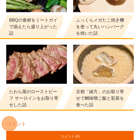
BBQの食材をミートガイ
ふっくらメガたこ焼き機
で揃えたら盛り上がった
を使って丸いハンバーグ
話
を焼いた話
たわら屋のローストビー
京都「緒方」のお取り寄
フ サーロインをお取り寄
せで鯛味噌ご飯と彩菜を
せした話
食べた話
コメント
コメント (0)