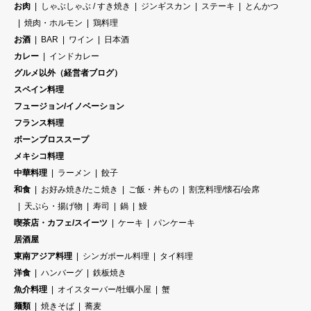
お肉
しゃぶしゃぶ / すき焼き
ジンギスカン
ステーキ
とんかつ
焼肉・ホルモン
鶏料理
お酒
BAR
ワイン
日本酒
カレー
インドカレー
グルメ以外（経営者ブログ）
スペイン料理
フュージョン/イノベーション
フランス料理
ボーンブロススープ
メキシコ料理
中華料理
ラーメン
餃子
和食
お好み焼き/たこ焼き
ご飯・丼もの
割烹料理/懐石/会席
天ぷら・揚げ物
寿司
鍋
鰻
喫茶店・カフェ/スイーツ
ケーキ
パンケーキ
居酒屋
東南アジア料理
シンガポール料理
タイ料理
洋食
ハンバーグ
鉄板焼き
魚介料理
オイスターバー/牡蠣小屋
蟹
麺類
焼きそば
蕎麦