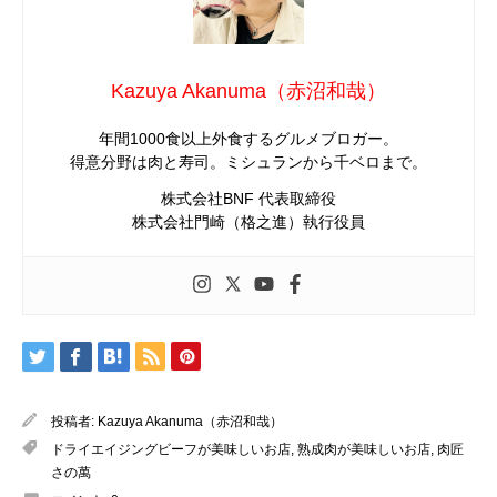
Kazuya Akanuma（赤沼和哉）
年間1000食以上外食するグルメブロガー。
得意分野は肉と寿司。ミシュランから千ベロまで。
株式会社BNF 代表取締役
株式会社門崎（格之進）執行役員
投稿者:
Kazuya Akanuma（赤沼和哉）
ドライエイジングビーフが美味しいお店
,
熟成肉が美味しいお店
,
肉匠
さの萬