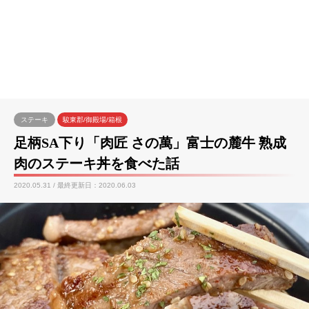
ステーキ
駿東郡/御殿場/箱根
足柄SA下り「肉匠 さの萬」富士の麓牛 熟成
肉のステーキ丼を食べた話
2020.05.31 / 最終更新日：2020.06.03