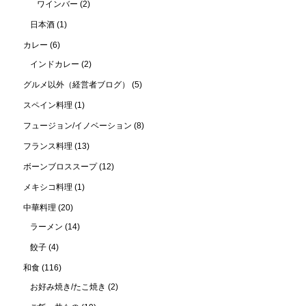
ワインバー
(2)
日本酒
(1)
カレー
(6)
インドカレー
(2)
グルメ以外（経営者ブログ）
(5)
スペイン料理
(1)
フュージョン/イノベーション
(8)
フランス料理
(13)
ボーンブロススープ
(12)
メキシコ料理
(1)
中華料理
(20)
ラーメン
(14)
餃子
(4)
和食
(116)
お好み焼き/たこ焼き
(2)