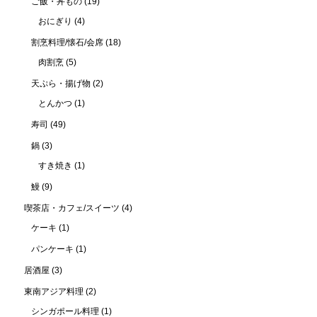
ご飯・丼もの
(19)
おにぎり
(4)
割烹料理/懐石/会席
(18)
肉割烹
(5)
天ぷら・揚げ物
(2)
とんかつ
(1)
寿司
(49)
鍋
(3)
すき焼き
(1)
鰻
(9)
喫茶店・カフェ/スイーツ
(4)
ケーキ
(1)
パンケーキ
(1)
居酒屋
(3)
東南アジア料理
(2)
シンガポール料理
(1)