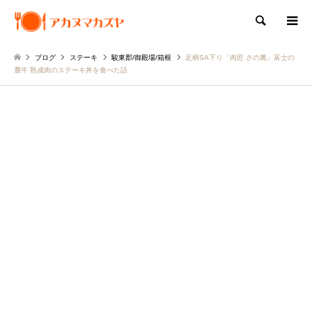
検索
ブログ
ステーキ
駿東郡/御殿場/箱根
足柄SA下り「肉匠 さの萬」富士の
麓牛 熟成肉のステーキ丼を食べた話