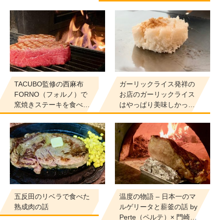
TACUBO監修の西麻布
ガーリックライス発祥の
FORNO（フォルノ）で
お店のガーリックライス
窯焼きステーキを食べ…
はやっぱり美味しかっ…
五反田のリベラで食べた
温度の物語 – 日本一のマ
熟成肉の話
ルゲリータと薪釜の話 by
Perte（ペルテ）× 門崎…