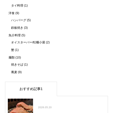
タイ料理
(1)
洋食
(9)
ハンバーグ
(5)
鉄板焼き
(3)
魚介料理
(5)
オイスターバー/牡蠣小屋
(2)
蟹
(1)
麺類
(10)
焼きそば
(1)
蕎麦
(9)
おすすめ記事1
大塚でおすすめの焼肉屋をご紹介！Jan
2026.05.20