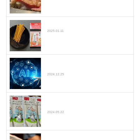
ヤマヤのめんマヨ味プレッツェル
2025.01.11
AIライティングで生成された文章のコピペ
でSEO効果があるのか
2024.12.25
【ボーンブロスダイエットまとめ】ボーン
ブロススープを毎日飲んで1…
2024.05.22
水戸にある焼肉 翔苑（しょうえん）で黒