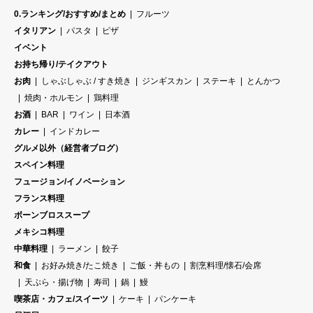
0.ランキング/おすすめ/まとめ
フルーツ
イタリアン
パスタ
ピザ
イベント
お持ち帰り/テイクアウト
お肉
しゃぶしゃぶ / すき焼き
ジンギスカン
ステーキ
とんかつ
焼肉・ホルモン
鶏料理
お酒
BAR
ワイン
日本酒
カレー
インドカレー
グルメ以外（経営者ブログ）
スペイン料理
フュージョン/イノベーション
フランス料理
ボーンブロススープ
メキシコ料理
中華料理
ラーメン
餃子
和食
お好み焼き/たこ焼き
ご飯・丼もの
割烹料理/懐石/会席
天ぷら・揚げ物
寿司
鍋
鰻
喫茶店・カフェ/スイーツ
ケーキ
パンケーキ