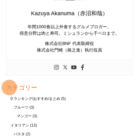
Kazuya Akanuma（赤沼和哉）
年間1000食以上外食するグルメブロガー。
得意分野は肉と寿司。ミシュランから千ベロまで。
株式会社BNF 代表取締役
株式会社門崎（格之進）執行役員
カテゴリー
0.ランキング/おすすめ/まとめ
(5)
フルーツ
(3)
マンゴー
(3)
イタリアン
(13)
パスタ
(2)