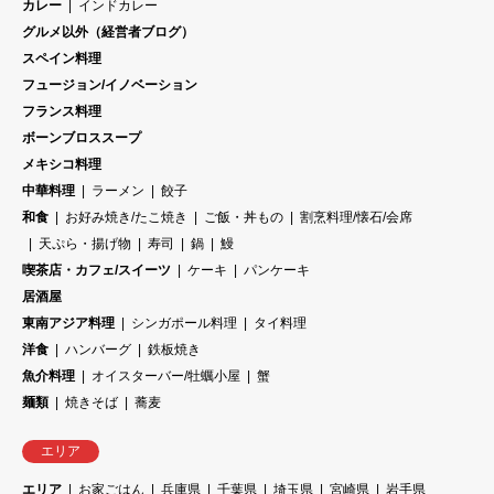
カレー
インドカレー
グルメ以外（経営者ブログ）
スペイン料理
フュージョン/イノベーション
フランス料理
ボーンブロススープ
メキシコ料理
中華料理
ラーメン
餃子
和食
お好み焼き/たこ焼き
ご飯・丼もの
割烹料理/懐石/会席
天ぷら・揚げ物
寿司
鍋
鰻
喫茶店・カフェ/スイーツ
ケーキ
パンケーキ
居酒屋
東南アジア料理
シンガポール料理
タイ料理
洋食
ハンバーグ
鉄板焼き
魚介料理
オイスターバー/牡蠣小屋
蟹
麺類
焼きそば
蕎麦
エリア
エリア
お家ごはん
兵庫県
千葉県
埼玉県
宮崎県
岩手県