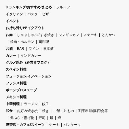
0.ランキング/おすすめ/まとめ
フルーツ
イタリアン
パスタ
ピザ
イベント
お持ち帰り/テイクアウト
お肉
しゃぶしゃぶ / すき焼き
ジンギスカン
ステーキ
とんかつ
焼肉・ホルモン
鶏料理
お酒
BAR
ワイン
日本酒
カレー
インドカレー
グルメ以外（経営者ブログ）
スペイン料理
フュージョン/イノベーション
フランス料理
ボーンブロススープ
メキシコ料理
中華料理
ラーメン
餃子
和食
お好み焼き/たこ焼き
ご飯・丼もの
割烹料理/懐石/会席
天ぷら・揚げ物
寿司
鍋
鰻
喫茶店・カフェ/スイーツ
ケーキ
パンケーキ