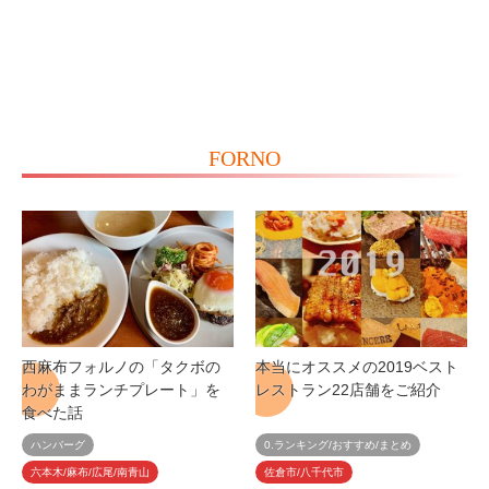
FORNO
西麻布フォルノの「タクボの
本当にオススメの2019ベスト
わがままランチプレート」を
レストラン22店舗をご紹介
食べた話
ハンバーグ
0.ランキング/おすすめ/まとめ
六本木/麻布/広尾/南青山
佐倉市/八千代市