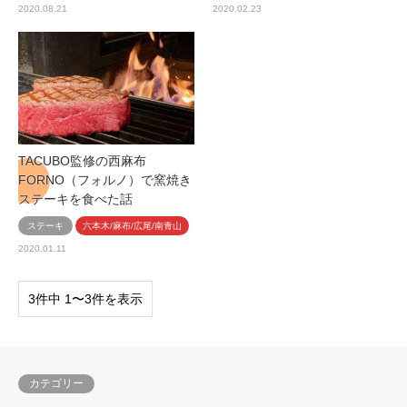
2020.08.21
2020.02.23
TACUBO監修の西麻布
FORNO（フォルノ）で窯焼き
ステーキを食べた話
ステーキ
六本木/麻布/広尾/南青山
2020.01.11
3件中 1〜3件を表示
カテゴリー