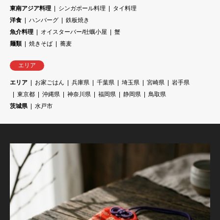
東南アジア料理
シンガポール料理
タイ料理
洋食
ハンバーグ
鉄板焼き
魚介料理
オイスターバー/牡蠣小屋
蟹
麺類
焼きそば
蕎麦
エリア
エリア
お家ごはん
兵庫県
千葉県
埼玉県
宮崎県
岩手県
東京都
沖縄県
神奈川県
福岡県
静岡県
鳥取県
茨城県
水戸市