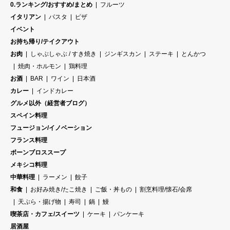
0.ランキング/おすすめ/まとめ
フルーツ
イタリアン
パスタ
ピザ
イベント
お持ち帰り/テイクアウト
お肉
しゃぶしゃぶ / すき焼き
ジンギスカン
ステーキ
とんかつ
焼肉・ホルモン
鶏料理
お酒
BAR
ワイン
日本酒
カレー
インドカレー
グルメ以外（経営者ブログ）
スペイン料理
フュージョン/イノベーション
フランス料理
ボーンブロススープ
メキシコ料理
中華料理
ラーメン
餃子
和食
お好み焼き/たこ焼き
ご飯・丼もの
割烹料理/懐石/会席
天ぷら・揚げ物
寿司
鍋
鰻
喫茶店・カフェ/スイーツ
ケーキ
パンケーキ
居酒屋