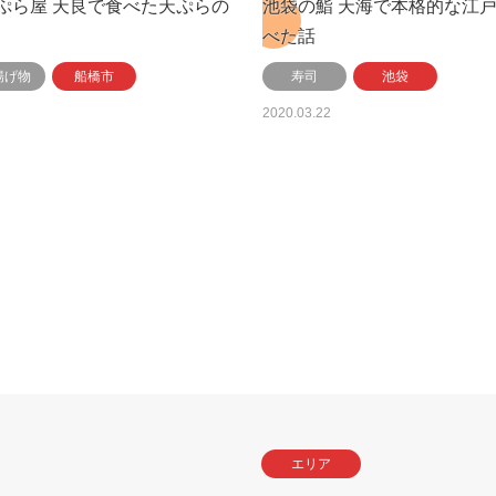
ぷら屋 天良で食べた天ぷらの
池袋の鮨 天海で本格的な江
べた話
揚げ物
船橋市
寿司
池袋
2020.03.22
エリア