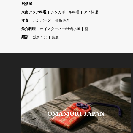
居酒屋
東南アジア料理
シンガポール料理
タイ料理
洋食
ハンバーグ
鉄板焼き
魚介料理
オイスターバー/牡蠣小屋
蟹
麺類
焼きそば
蕎麦
OMAMORI JAPAN