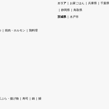
エリア
お家ごはん
兵庫県
千葉
静岡県
鳥取県
茨城県
水戸市
つ
焼肉・ホルモン
鶏料理
天ぷら・揚げ物
寿司
鍋
鰻