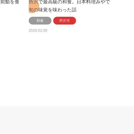
戸前鮨を食
所沢で最高級の和食。日本料理みやで
旬の味覚を味わった話
和食
所沢市
2020.02.09