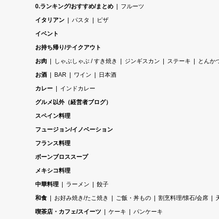
0.ランキング/おすすめ/まとめ
フルーツ
イタリアン
パスタ
ピザ
イベント
お持ち帰り/テイクアウト
お肉
しゃぶしゃぶ / すき焼き
ジンギスカン
ステーキ
とんか
お酒
BAR
ワイン
日本酒
カレー
インドカレー
グルメ以外（経営者ブログ）
スペイン料理
フュージョン/イノベーション
フランス料理
ボーンブロススープ
メキシコ料理
中華料理
ラーメン
餃子
和食
お好み焼き/たこ焼き
ご飯・丼もの
割烹料理/懐石/会席
喫茶店・カフェ/スイーツ
ケーキ
パンケーキ