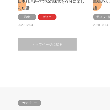
日本料理みやで秋の味覚を存分に楽し
船橋の天
んだ話
話
和食
所沢市
天ぷら・
2020.12.03
2020.08.14
トップページに戻る
カテゴリー