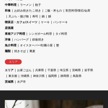
中華料理
ラーメン
餃子
和食
お好み焼き/たこ焼き
ご飯・丼もの
割烹料理/懐石/会席
天ぷら・揚げ物
寿司
鍋
鰻
喫茶店・カフェ/スイーツ
ケーキ
パンケーキ
居酒屋
東南アジア料理
シンガポール料理
タイ料理
洋食
ハンバーグ
鉄板焼き
魚介料理
オイスターバー/牡蠣小屋
蟹
麺類
焼きそば
蕎麦
エリア
エリア
お家ごはん
兵庫県
千葉県
埼玉県
宮崎県
岩手県
東京都
沖縄県
神奈川県
福岡県
静岡県
鳥取県
茨城県
水戸市