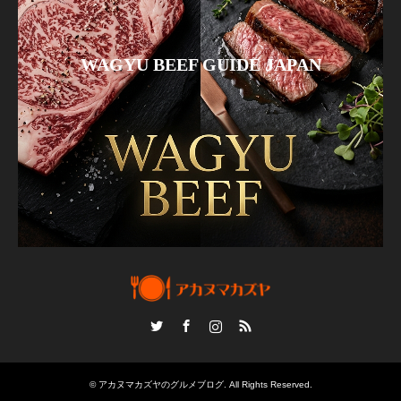
WAGYU BEEF GUIDE JAPAN
Twitter
Facebook
Instagram
RSS
©
アカヌマカズヤのグルメブログ
. All Rights Reserved.