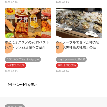
2020.05.10
2020.04.23
本当にオススメの2019ベスト
ヴィノーブルで食べた神の牡
レストラン22店舗をご紹介
蠣「大黒神島の牡蠣」の話
0.ランキング/おすすめ/まとめ
オイスターバー/牡蠣小屋
佐倉市/八千代市
赤坂/永田町/溜池
2020.02.23
2020.02.10
4件中 1〜4件を表示
カテゴリー