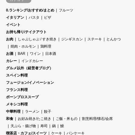
0.ランキング/おすすめ/まとめ
フルーツ
イタリアン
パスタ
ピザ
イベント
お持ち帰り/テイクアウト
お肉
しゃぶしゃぶ / すき焼き
ジンギスカン
ステーキ
とんかつ
焼肉・ホルモン
鶏料理
お酒
BAR
ワイン
日本酒
カレー
インドカレー
グルメ以外（経営者ブログ）
スペイン料理
フュージョン/イノベーション
フランス料理
ボーンブロススープ
メキシコ料理
中華料理
ラーメン
餃子
和食
お好み焼き/たこ焼き
ご飯・丼もの
割烹料理/懐石/会席
天ぷら・揚げ物
寿司
鍋
鰻
喫茶店・カフェ/スイーツ
ケーキ
パンケーキ