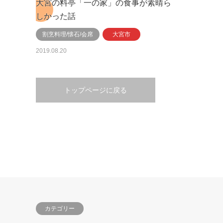
大宮の料亭「一の家」の食事が素晴ら
しかった話
割烹料理/懐石/会席
大宮市
2019.08.20
トップページに戻る
カテゴリー