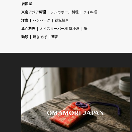
居酒屋
東南アジア料理
シンガポール料理
タイ料理
洋食
ハンバーグ
鉄板焼き
魚介料理
オイスターバー/牡蠣小屋
蟹
麺類
焼きそば
蕎麦
OMAMORI JAPAN