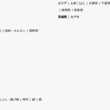
エリア
お家ごはん
兵庫県
千葉
静岡県
鳥取県
茨城県
水戸市
つ
焼肉・ホルモン
鶏料理
天ぷら・揚げ物
寿司
鍋
鰻