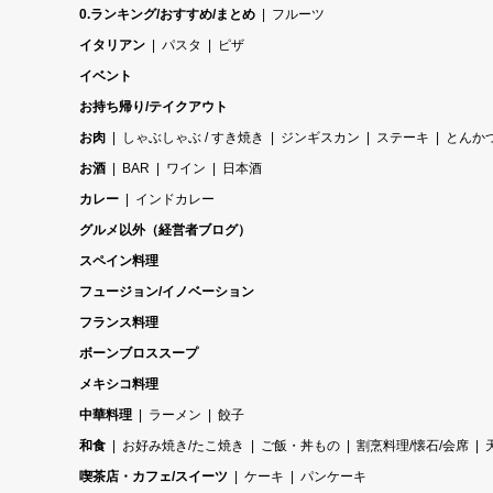
0.ランキング/おすすめ/まとめ
フルーツ
イタリアン
パスタ
ピザ
イベント
お持ち帰り/テイクアウト
お肉
しゃぶしゃぶ / すき焼き
ジンギスカン
ステーキ
とんか
お酒
BAR
ワイン
日本酒
カレー
インドカレー
グルメ以外（経営者ブログ）
スペイン料理
フュージョン/イノベーション
フランス料理
ボーンブロススープ
メキシコ料理
中華料理
ラーメン
餃子
和食
お好み焼き/たこ焼き
ご飯・丼もの
割烹料理/懐石/会席
喫茶店・カフェ/スイーツ
ケーキ
パンケーキ