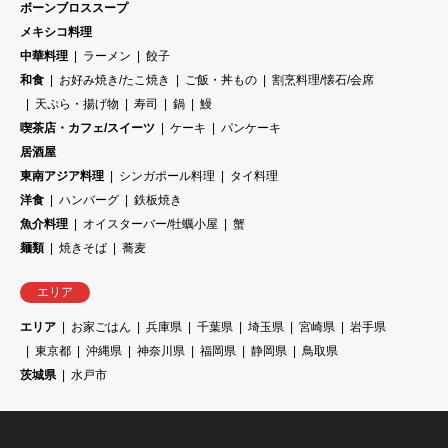
ボーンブロススープ
メキシコ料理
中華料理
ラーメン
餃子
和食
お好み焼き/たこ焼き
ご飯・丼もの
割烹料理/懐石/会席
天ぷら・揚げ物
寿司
鍋
鰻
喫茶店・カフェ/スイーツ
ケーキ
パンケーキ
居酒屋
東南アジア料理
シンガポール料理
タイ料理
洋食
ハンバーグ
鉄板焼き
魚介料理
オイスターバー/牡蠣小屋
蟹
麺類
焼きそば
蕎麦
エリア
エリア
お家ごはん
兵庫県
千葉県
埼玉県
宮崎県
岩手県
東京都
沖縄県
神奈川県
福岡県
静岡県
鳥取県
茨城県
水戸市