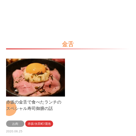
金舌
赤坂の金舌で食べたランチの
スペシャル寿司御膳の話
お肉
赤坂/永田町/溜池
2020.06.25