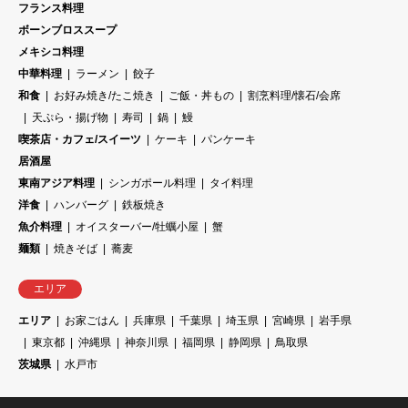
フランス料理
ボーンブロススープ
メキシコ料理
中華料理
ラーメン
餃子
和食
お好み焼き/たこ焼き
ご飯・丼もの
割烹料理/懐石/会席
天ぷら・揚げ物
寿司
鍋
鰻
喫茶店・カフェ/スイーツ
ケーキ
パンケーキ
居酒屋
東南アジア料理
シンガポール料理
タイ料理
洋食
ハンバーグ
鉄板焼き
魚介料理
オイスターバー/牡蠣小屋
蟹
麺類
焼きそば
蕎麦
エリア
エリア
お家ごはん
兵庫県
千葉県
埼玉県
宮崎県
岩手県
東京都
沖縄県
神奈川県
福岡県
静岡県
鳥取県
茨城県
水戸市