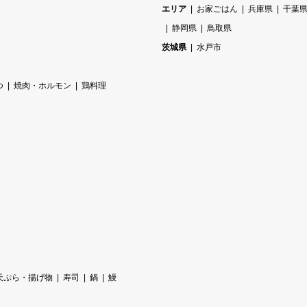
エリア
お家ごはん
兵庫県
千葉
静岡県
鳥取県
茨城県
水戸市
つ
焼肉・ホルモン
鶏料理
天ぷら・揚げ物
寿司
鍋
鰻