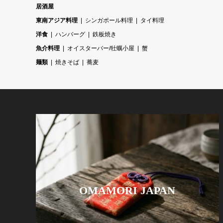
居酒屋
東南アジア料理
シンガポール料理
タイ料理
洋食
ハンバーグ
鉄板焼き
魚介料理
オイスターバー/牡蠣小屋
蟹
麺類
焼きそば
蕎麦
OMAMORI JAPAN