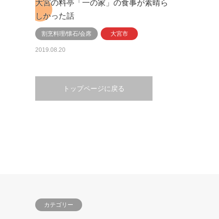
大宮の料亭「一の家」の食事が素晴ら
しかった話
割烹料理/懐石/会席
大宮市
2019.08.20
トップページに戻る
カテゴリー