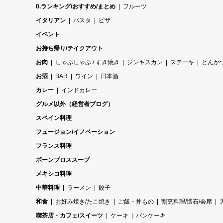
0.ランキング/おすすめ/まとめ
フルーツ
イタリアン
パスタ
ピザ
イベント
お持ち帰り/テイクアウト
お肉
しゃぶしゃぶ / すき焼き
ジンギスカン
ステーキ
とんか
お酒
BAR
ワイン
日本酒
カレー
インドカレー
グルメ以外（経営者ブログ）
スペイン料理
フュージョン/イノベーション
フランス料理
ボーンブロススープ
メキシコ料理
中華料理
ラーメン
餃子
和食
お好み焼き/たこ焼き
ご飯・丼もの
割烹料理/懐石/会席
喫茶店・カフェ/スイーツ
ケーキ
パンケーキ