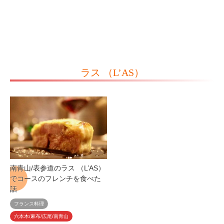
ラス （L’AS）
南青山/表参道のラス （L’AS）
でコースのフレンチを食べた
話
フランス料理
六本木/麻布/広尾/南青山