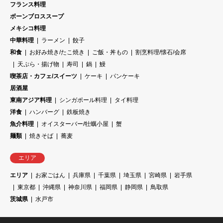
フランス料理
ボーンブロススープ
メキシコ料理
中華料理
ラーメン
餃子
和食
お好み焼き/たこ焼き
ご飯・丼もの
割烹料理/懐石/会席
天ぷら・揚げ物
寿司
鍋
鰻
喫茶店・カフェ/スイーツ
ケーキ
パンケーキ
居酒屋
東南アジア料理
シンガポール料理
タイ料理
洋食
ハンバーグ
鉄板焼き
魚介料理
オイスターバー/牡蠣小屋
蟹
麺類
焼きそば
蕎麦
エリア
エリア
お家ごはん
兵庫県
千葉県
埼玉県
宮崎県
岩手県
東京都
沖縄県
神奈川県
福岡県
静岡県
鳥取県
茨城県
水戸市