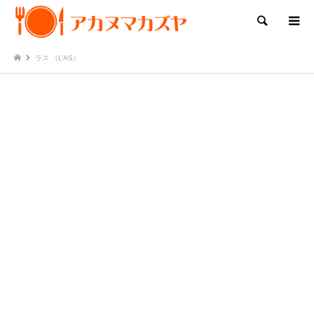
検索
ラス （L’AS）