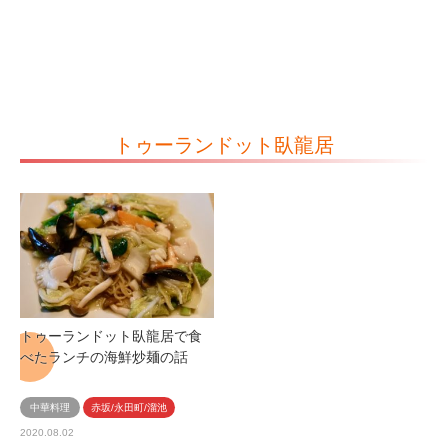
トゥーランドット臥龍居
トゥーランドット臥龍居で食
べたランチの海鮮炒麺の話
中華料理
赤坂/永田町/溜池
2020.08.02