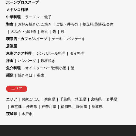
ボーンブロススープ
メキシコ料理
中華料理
ラーメン
餃子
和食
お好み焼き/たこ焼き
ご飯・丼もの
割烹料理/懐石/会席
天ぷら・揚げ物
寿司
鍋
鰻
喫茶店・カフェ/スイーツ
ケーキ
パンケーキ
居酒屋
東南アジア料理
シンガポール料理
タイ料理
洋食
ハンバーグ
鉄板焼き
魚介料理
オイスターバー/牡蠣小屋
蟹
麺類
焼きそば
蕎麦
エリア
エリア
お家ごはん
兵庫県
千葉県
埼玉県
宮崎県
岩手県
東京都
沖縄県
神奈川県
福岡県
静岡県
鳥取県
茨城県
水戸市