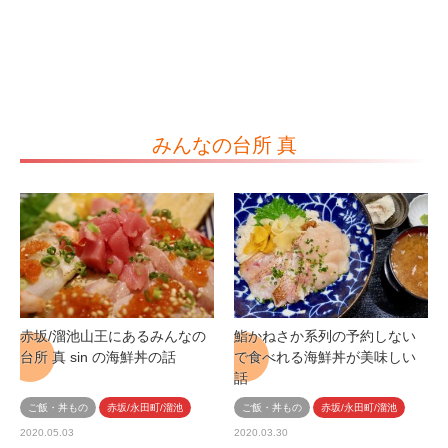
みんなの台所 真
赤坂/溜池山王にあるみんなの
鮨かねさか系列の予約しない
台所 真 sin の海鮮丼の話
で食べれる海鮮丼が美味しい
話
ご飯・丼もの
赤坂/永田町/溜池
ご飯・丼もの
赤坂/永田町/溜池
2020.05.03
2020.03.30