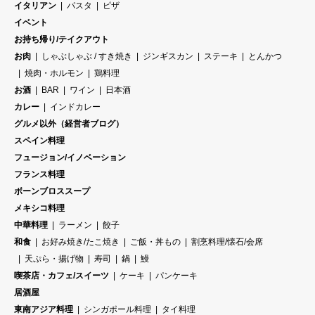
イタリアン
パスタ
ピザ
イベント
お持ち帰り/テイクアウト
お肉
しゃぶしゃぶ / すき焼き
ジンギスカン
ステーキ
とんかつ
焼肉・ホルモン
鶏料理
お酒
BAR
ワイン
日本酒
カレー
インドカレー
グルメ以外（経営者ブログ）
スペイン料理
フュージョン/イノベーション
フランス料理
ボーンブロススープ
メキシコ料理
中華料理
ラーメン
餃子
和食
お好み焼き/たこ焼き
ご飯・丼もの
割烹料理/懐石/会席
天ぷら・揚げ物
寿司
鍋
鰻
喫茶店・カフェ/スイーツ
ケーキ
パンケーキ
居酒屋
東南アジア料理
シンガポール料理
タイ料理