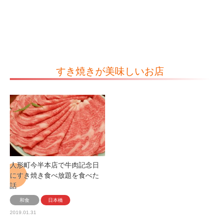
すき焼きが美味しいお店
人形町今半本店で牛肉記念日
にすき焼き食べ放題を食べた
話
和食
日本橋
2019.01.31