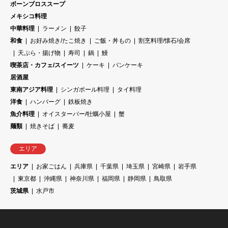
ボーンブロススープ
メキシコ料理
中華料理
ラーメン
餃子
和食
お好み焼き/たこ焼き
ご飯・丼もの
割烹料理/懐石/会席
天ぷら・揚げ物
寿司
鍋
鰻
喫茶店・カフェ/スイーツ
ケーキ
パンケーキ
居酒屋
東南アジア料理
シンガポール料理
タイ料理
洋食
ハンバーグ
鉄板焼き
魚介料理
オイスターバー/牡蠣小屋
蟹
麺類
焼きそば
蕎麦
エリア
エリア
お家ごはん
兵庫県
千葉県
埼玉県
宮崎県
岩手県
東京都
沖縄県
神奈川県
福岡県
静岡県
鳥取県
茨城県
水戸市