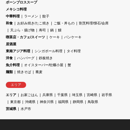
ボーンブロススープ
メキシコ料理
中華料理
ラーメン
餃子
和食
お好み焼き/たこ焼き
ご飯・丼もの
割烹料理/懐石/会席
天ぷら・揚げ物
寿司
鍋
鰻
喫茶店・カフェ/スイーツ
ケーキ
パンケーキ
居酒屋
東南アジア料理
シンガポール料理
タイ料理
洋食
ハンバーグ
鉄板焼き
魚介料理
オイスターバー/牡蠣小屋
蟹
麺類
焼きそば
蕎麦
エリア
エリア
お家ごはん
兵庫県
千葉県
埼玉県
宮崎県
岩手県
東京都
沖縄県
神奈川県
福岡県
静岡県
鳥取県
茨城県
水戸市