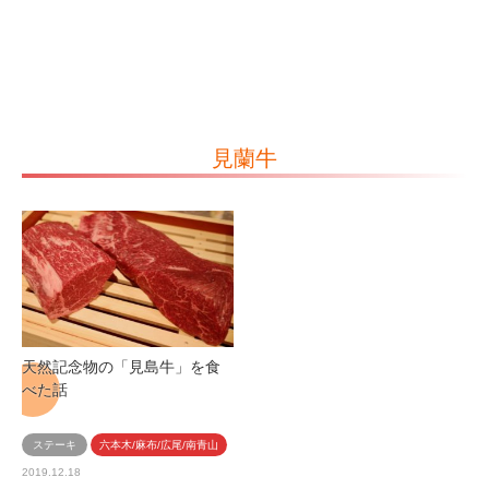
見蘭牛
天然記念物の「見島牛」を食
べた話
ステーキ
六本木/麻布/広尾/南青山
2019.12.18