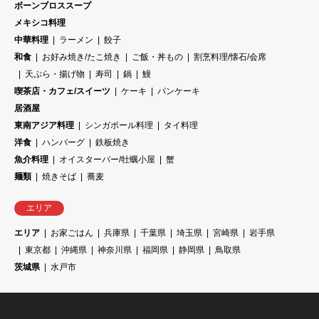
ボーンブロススープ
メキシコ料理
中華料理
ラーメン
餃子
和食
お好み焼き/たこ焼き
ご飯・丼もの
割烹料理/懐石/会席
天ぷら・揚げ物
寿司
鍋
鰻
喫茶店・カフェ/スイーツ
ケーキ
パンケーキ
居酒屋
東南アジア料理
シンガポール料理
タイ料理
洋食
ハンバーグ
鉄板焼き
魚介料理
オイスターバー/牡蠣小屋
蟹
麺類
焼きそば
蕎麦
エリア
エリア
お家ごはん
兵庫県
千葉県
埼玉県
宮崎県
岩手県
東京都
沖縄県
神奈川県
福岡県
静岡県
鳥取県
茨城県
水戸市