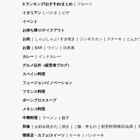
0.ランキング/おすすめ/まとめ
フルーツ
イタリアン
パスタ
ピザ
イベント
お持ち帰り/テイクアウト
お肉
しゃぶしゃぶ / すき焼き
ジンギスカン
ステーキ
とんか
お酒
BAR
ワイン
日本酒
カレー
インドカレー
グルメ以外（経営者ブログ）
スペイン料理
フュージョン/イノベーション
フランス料理
ボーンブロススープ
メキシコ料理
中華料理
ラーメン
餃子
和食
お好み焼き/たこ焼き
ご飯・丼もの
割烹料理/懐石/会席
喫茶店・カフェ/スイーツ
ケーキ
パンケーキ