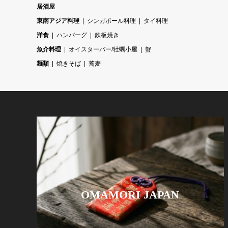
居酒屋
東南アジア料理
シンガポール料理
タイ料理
洋食
ハンバーグ
鉄板焼き
魚介料理
オイスターバー/牡蠣小屋
蟹
麺類
焼きそば
蕎麦
OMAMORI JAPAN