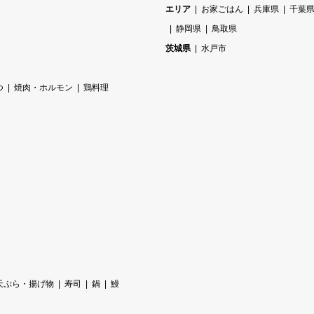
エリア
お家ごはん
兵庫県
千葉
静岡県
鳥取県
茨城県
水戸市
つ
焼肉・ホルモン
鶏料理
天ぷら・揚げ物
寿司
鍋
鰻